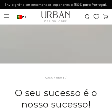
IR PARA O
Envio grátis em encomendas superiores a 150€ para Portugal.
CONTEÚDO
Carrinh
PT
CASA
/
NEWS
/
O seu sucesso é o
nosso sucesso!