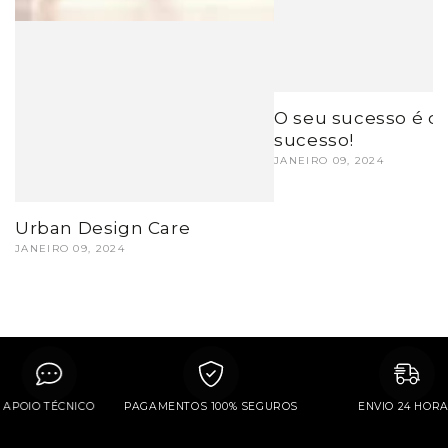
O seu sucesso é o
sucesso!
JANEIRO 09, 2024
Urban Design Care
JANEIRO 09, 2024
APOIO TÉCNICO
PAGAMENTOS 100% SEGUROS
ENVIO 24 H