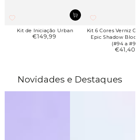
Kit de Iniciação Urban
Kit 6 Cores Verniz Ge
€149,99
Preço
Epic Shadow Bloo
regular
(#94 a #99
€41,40
Preço
regul
Novidades e Destaques