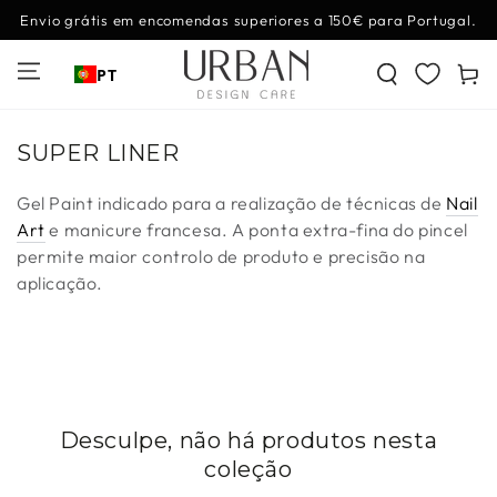
IR PARA O
Envio grátis em encomendas superiores a 150€ para Portugal.
CONTEÚDO
Carrinh
PT
Coleção:
SUPER LINER
Gel Paint indicado para a realização de técnicas de
Nail
Art
e manicure francesa. A ponta extra-fina do pincel
permite maior controlo de produto e precisão na
aplicação.
Desculpe, não há produtos nesta
coleção