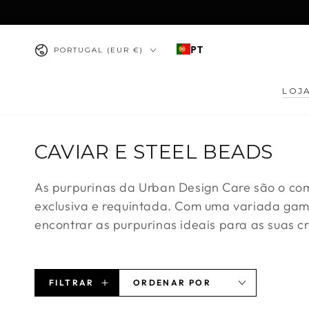
IR PARA O
CONTEÚDO
País/região
PT
PORTUGAL (EUR €)
LOJ
Coleção:
CAVIAR E STEEL BEADS
As purpurinas da Urban Design Care são o com
exclusiva e requintada. Com uma variada gama
encontrar as purpurinas ideais para as suas c
FILTRAR
ORDENAR POR