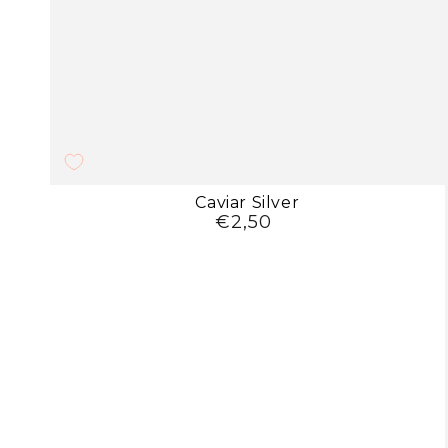
Caviar
Caviar Silver
€2,50
Preço
Silver
regular