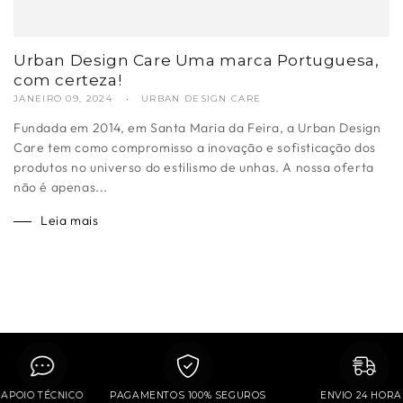
Urban Design Care Uma marca Portuguesa,
com certeza!
JANEIRO 09, 2024
URBAN DESIGN CARE
Fundada em 2014, em Santa Maria da Feira, a Urban Design
Care tem como compromisso a inovação e sofisticação dos
produtos no universo do estilismo de unhas. A nossa oferta
não é apenas...
Leia mais
APOIO TÉCNICO
PAGAMENTOS 100% SEGUROS
ENVIO 2