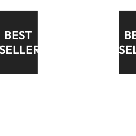
BEST
B
SELLER
SE