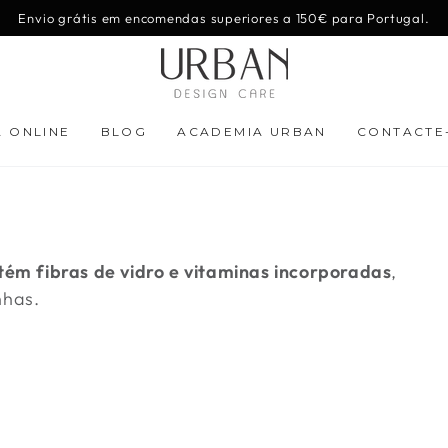
Envio grátis em encomendas superiores a 150€ para Portugal.
A ONLINE
BLOG
ACADEMIA URBAN
CONTACTE
tém
fibras de vidro e vitaminas incorporadas
,
nhas.