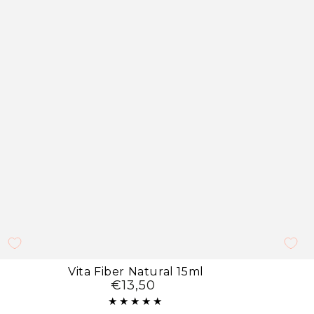
Vita
Vita
Vita Fiber Natural 15ml
€13,50
Preço
Fiber
Fiber
regular
Natural
Transp