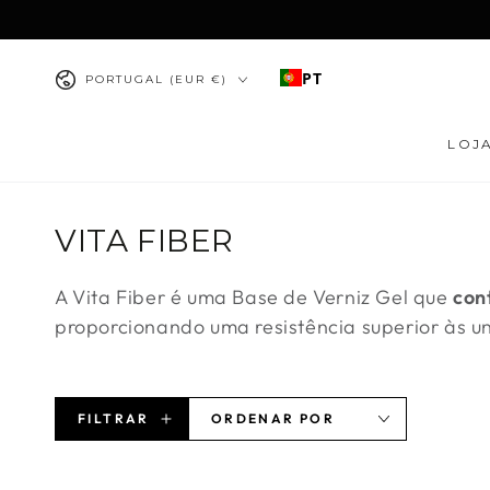
IR PARA O
CONTEÚDO
País/região
PT
PORTUGAL (EUR €)
LOJ
Coleção:
VITA FIBER
A Vita Fiber é uma Base de Verniz Gel que
con
proporcionando uma resistência superior às u
FILTRAR
ORDENAR POR