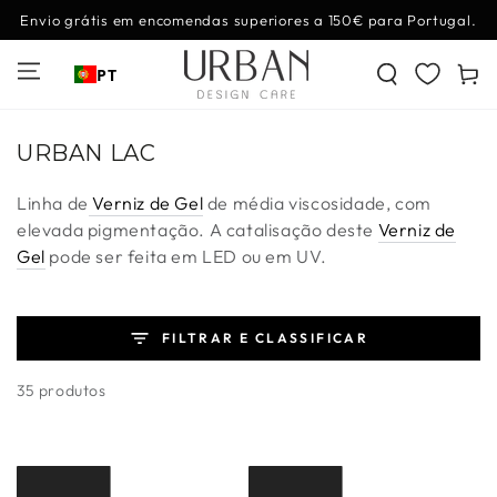
IR PARA O
Envio grátis em encomendas superiores a 150€ para Portugal.
CONTEÚDO
Carrinh
PT
Coleção:
URBAN LAC
Linha de
Verniz de Gel
de média viscosidade, com
elevada pigmentação. A catalisação deste
Verniz de
Gel
pode ser feita em LED ou em UV.
FILTRAR E CLASSIFICAR
35 produtos