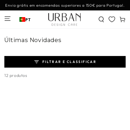
IR PARA O
Envio grátis em encomendas superiores a 150€ para Portugal.
CONTEÚDO
Carrinh
PT
Coleção:
Últimas Novidades
FILTRAR E CLASSIFICAR
12 produtos