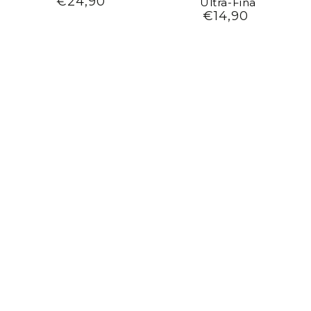
€24,90
Preço
Ultra-Fina
regular
€14,90
Preço
regular