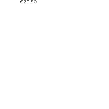
€20,90
regular
Preço
regular