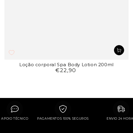
Loção corporal Spa Body Lotion 200ml
€22,90
Preço
regular
APOIO TÉCNICO
PAGAMENTOS 100% SEGUROS
ENVIO 24 