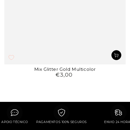
Mix Glitter Gold Multicolor
€3,00
Preço
regular
APOIO TÉCNICO
PAGAMENTOS 100% SEGUROS
ENVIO 24