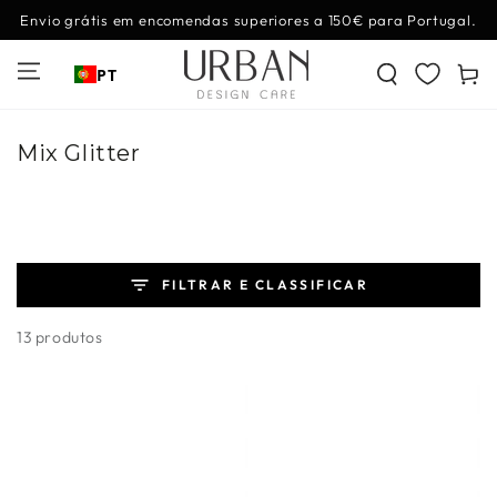
IR PARA O
Envio grátis em encomendas superiores a 150€ para Portugal.
CONTEÚDO
Carrinh
PT
Coleção:
Mix Glitter
FILTRAR E CLASSIFICAR
13 produtos