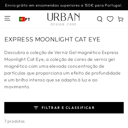
IR PARA O
Envio grátis em encomendas superiores a 150€ para Portugal.
CONTEÚDO
Carrinh
PT
Coleção:
EXPRESS MOONLIGHT CAT EYE
Descubra a coleção de Verniz Gel magnético
Express
Moonlight Cat Eye, a coleção de cores de verniz gel
magnético com uma elevada concentração de
partículas que proporciona um efeito de profundidade
e um brilho intenso que se adapta à luz e ao
movimento.
FILTRAR E CLASSIFICAR
7 produtos