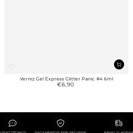
Verniz Gel Express Glitter Panic #4 6ml
€6,90
Preço
regular
APOIO TÉCNICO
PAGAMENTOS 100% SEGUROS
ENVIO 24