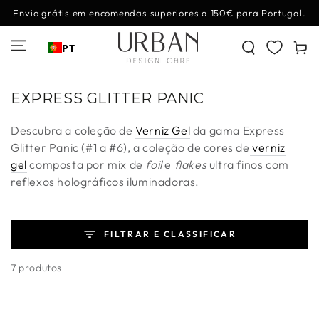
IR PARA O
Envio grátis em encomendas superiores a 150€ para Portugal.
CONTEÚDO
Carrinh
PT
Coleção:
EXPRESS GLITTER PANIC
Descubra a coleção de
Verniz Gel
da gama Express
Glitter Panic (#1 a #6), a coleção de cores de
verniz
gel
composta por mix de
foil
e
flakes
ultra finos com
reflexos holográficos iluminadoras.
FILTRAR E CLASSIFICAR
7 produtos