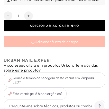
Quantidade
Diminuir
Aumentar
a
a
ADICIONAR AO CARRINHO
quantidade
quantidade
de
de
Verniz
Verniz
Adicionar à lista de desejos
Gel
Gel
Smart
Smart
Powder
Powder
15ml
15ml
URBAN NAIL EXPERT
A sua especialista em produtos Urban. Tem dúvidas
sobre este produto?
Qual é o tempo de secagem deste verniz em lâmpada
LED?
Este verniz gel é hipoalergénico?