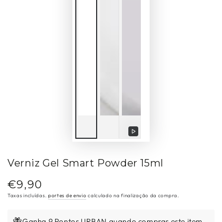
Reproduzir
vídeo
Verniz Gel Smart Powder 15ml
€9,90
Preço
regular
Taxas incluídas.
portes de envio
calculado na finalização da compra.
Ganha 9 Pontos URBAN quando compras este item.