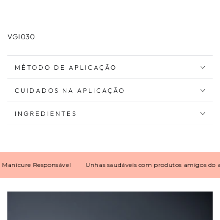
VGI030
MÉTODO DE APLICAÇÃO
CUIDADOS NA APLICAÇÃO
INGREDIENTES
icure Responsável
Unhas saudáveis com produtos amigos do ambi