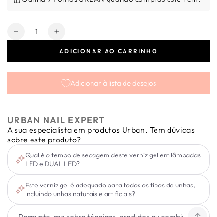
Quantidade
Diminuir
Aumentar
a
a
ADICIONAR AO CARRINHO
quantidade
quantidade
de
de
Verniz
Verniz
Adicionar à lista de desejos
Gel
Gel
Infinity
Infinity
Lac
Lac
W3
W3
URBAN NAIL EXPERT
15ml
15ml
A sua especialista em produtos Urban. Tem dúvidas
sobre este produto?
Qual é o tempo de secagem deste verniz gel em lâmpadas
LED e DUAL LED?
Este verniz gel é adequado para todos os tipos de unhas,
incluindo unhas naturais e artificiais?