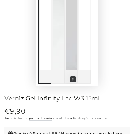
Reproduzir
vídeo
Verniz Gel Infinity Lac W3 15ml
€9,90
Preço
regular
Taxas incluídas.
portes de envio
calculado na finalização da compra.
Ganha 9 Pontos URBAN quando compras este item.