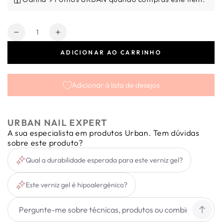
Quantidade
Diminuir
Aumentar
a
a
ADICIONAR AO CARRINHO
quantidade
quantidade
de
de
Verniz
Verniz
Adicionar à lista de desejos
Gel
Gel
Infinity
Infinity
Lac
Lac
R12
R12
URBAN NAIL EXPERT
15ml
15ml
A sua especialista em produtos Urban. Tem dúvidas
sobre este produto?
Qual a durabilidade esperada para este verniz gel?
Este verniz gel é hipoalergénico?