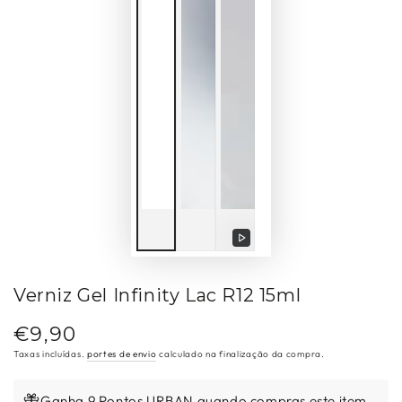
Reproduzir
vídeo
Verniz Gel Infinity Lac R12 15ml
€9,90
Preço
regular
Taxas incluídas.
portes de envio
calculado na finalização da compra.
Ganha 9 Pontos URBAN quando compras este item.