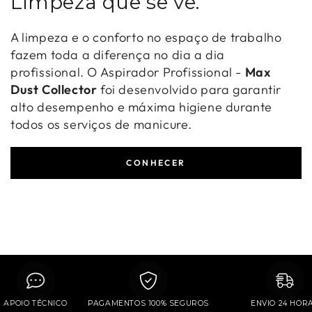
Limpeza que se vê.
A limpeza e o conforto no espaço de trabalho
fazem toda a diferença no dia a dia
profissional. O Aspirador Profissional -
Max
Dust Collector
foi desenvolvido para garantir
alto desempenho e máxima higiene durante
todos os serviços de manicure.
CONHECER
APOIO TÉCNICO
PAGAMENTOS 100% SEGUROS
ENVIO 24 