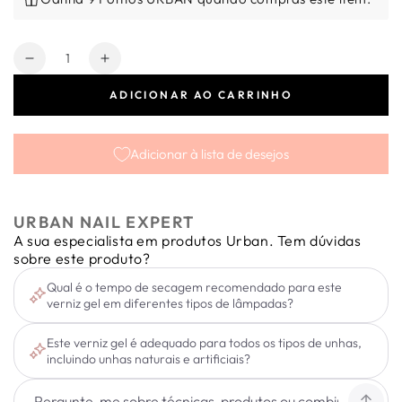
Quantidade
Diminuir
Aumentar
a
a
ADICIONAR AO CARRINHO
quantidade
quantidade
de
de
Verniz
Verniz
Adicionar à lista de desejos
Gel
Gel
Infinity
Infinity
Lac
Lac
I38
I38
URBAN NAIL EXPERT
15ml
15ml
A sua especialista em produtos Urban. Tem dúvidas
sobre este produto?
Qual é o tempo de secagem recomendado para este
verniz gel em diferentes tipos de lâmpadas?
Este verniz gel é adequado para todos os tipos de unhas,
incluindo unhas naturais e artificiais?