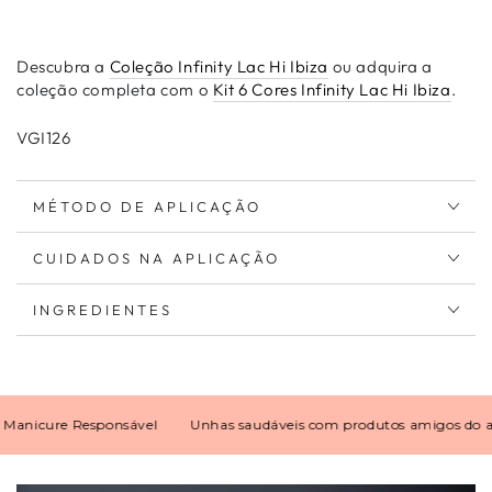
Descubra a
Coleção Infinity Lac Hi Ibiza
ou adquira a
coleção completa com o
Kit 6 Cores Infinity Lac Hi Ibiza
.
VGI126
MÉTODO DE APLICAÇÃO
CUIDADOS NA APLICAÇÃO
INGREDIENTES
icure Responsável
Unhas saudáveis com produtos amigos do ambi