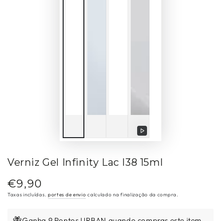
Reproduzir
vídeo
Verniz Gel Infinity Lac I38 15ml
€9,90
Preço
regular
Taxas incluídas.
portes de envio
calculado na finalização da compra.
Ganha 9 Pontos URBAN quando compras este item.