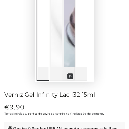
Reproduzir
vídeo
Verniz Gel Infinity Lac I32 15ml
€9,90
Preço
regular
Taxas incluídas.
portes de envio
calculado na finalização da compra.
Ganha 9 Pontos URBAN quando compras este item.