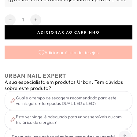
Quantidade
Diminuir
Aumentar
a
a
ADICIONAR AO CARRINHO
quantidade
quantidade
de
de
Verniz
Verniz
Adicionar à lista de desejos
Gel
Gel
Infinity
Infinity
Lac
Lac
I32
I32
URBAN NAIL EXPERT
15ml
15ml
A sua especialista em produtos Urban. Tem dúvidas
sobre este produto?
Qual é o tempo de secagem recomendado para este
verniz gel em lâmpadas DUAL LED e LED?
Este verniz gel é adequado para unhas sensíveis ou com
histórico de alergias?