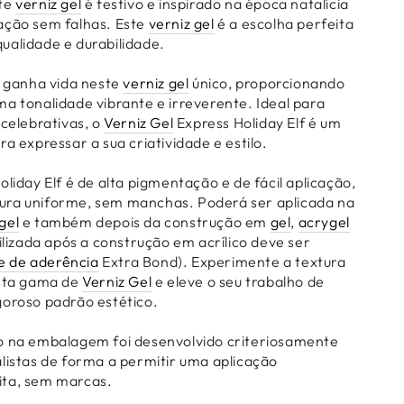
ste
verniz gel
é festivo e inspirado na época natalícia
ação sem falhas. Este
verniz gel
é a escolha perfeita
ualidade e durabilidade.
, ganha vida neste
verniz gel
único, proporcionando
a tonalidade vibrante e irreverente. Ideal para
 celebrativas, o
Verniz Gel
Express Holiday Elf é um
ra expressar a sua criatividade e estilo.
liday Elf é de alta pigmentação e de fácil aplicação,
ura uniforme, sem manchas. Poderá ser aplicada na
gel
e também depois da construção em
gel
,
acrygel
lizada após a construção em acrílico deve ser
e de aderência
Extra Bond). Experimente a textura
esta gama de
Verniz Gel
e eleve o seu trabalho de
goroso padrão estético.
o na embalagem foi desenvolvido criteriosamente
alistas de forma a permitir uma aplicação
ita, sem marcas.