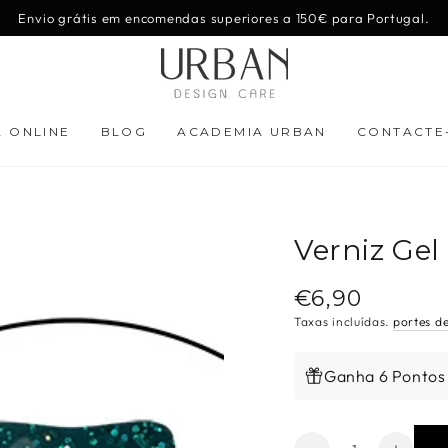
Envio grátis em encomendas superiores a 150€ para Portugal.
A ONLINE
BLOG
ACADEMIA URBAN
CONTACTE
Verniz Gel
€6,90
Preço
regular
Taxas incluídas.
portes d
Ganha 6 Pontos
Quantidade