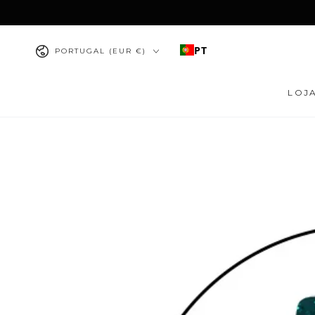
IR PARA O
CONTEÚDO
País/região
PT
PORTUGAL (EUR €)
LOJ
PULAR PARA
INFORMAÇÕES DO
PRODUTO