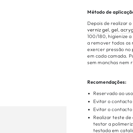
Método de aplicaçã
Depois de realizar 
verniz gel
,
gel
,
acryg
100/180, higienize a
a remover todos os 
exercer pressão no p
em cada camada. Pa
sem manchas nem ris
Recomendações:
Reservado ao uso 
Evitar o contacto
Evitar o contacto
Realizar teste de
testar a polimeri
testada em cata