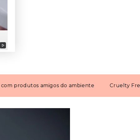
Reproduzir
vídeo
rodutos amigos do ambiente
Cruelty Free