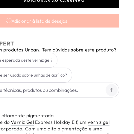
ADICIONAR AO CARRINHO
tar
dade
Adicionar à lista de desejos
ss
PERT
y
em produtos Urban. Tem dúvidas sobre este produto?
e esperada deste verniz gel?
de ser usado sobre unhas de acrílico?
l
altamente pigmentada.
de do
Verniz Gel
Express Holiday Elf, um
verniz gel
incorporado. Com uma alta pigmentação e uma