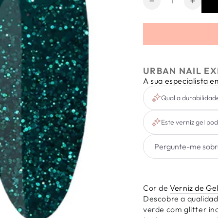
Diminuir
Aumen
a
a
quantidade
quanti
de
de
Verniz
Verniz
Gel
Gel
Express
Expre
URBAN NAIL EX
Holiday
Holida
A sua especialista 
Elf
Elf
6ml
6ml
Qual a durabilidad
Este verniz gel po
Cor de
Verniz de Ge
Descobre a qualida
verde com glitter 