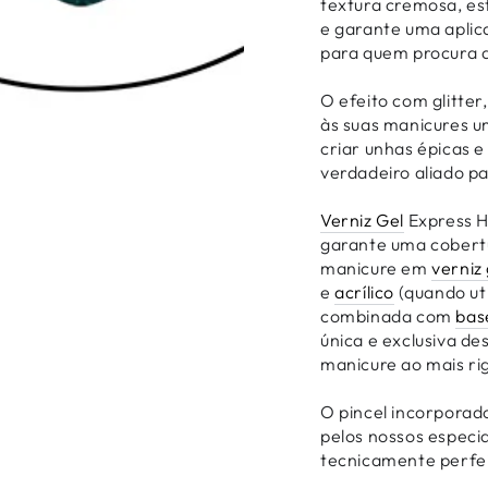
textura cremosa, e
e garante uma aplic
para quem procura q
O efeito com glitter
às suas manicures um
criar unhas épicas e
verdadeiro aliado pa
Verniz Gel
Express Ho
garante uma cobert
manicure em
verniz 
e
acrílico
(quando uti
combinada com
bas
única e exclusiva d
manicure ao mais ri
O pincel incorporad
pelos nossos especi
tecnicamente perfe