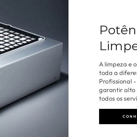
Potên
Limpe
A limpeza e 
toda a difere
Profissional 
garantir alt
todos os serv
CONH