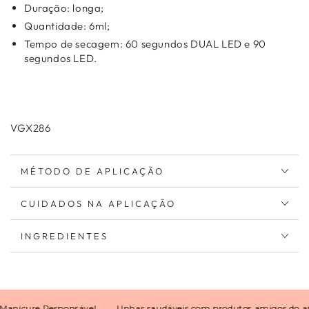
Duração: longa;
Quantidade: 6ml;
Tempo de secagem: 60 segundos DUAL LED e 90
segundos LED.
VGX286
MÉTODO DE APLICAÇÃO
CUIDADOS NA APLICAÇÃO
INGREDIENTES
cure Responsável
Unhas saudáveis com produtos amigos do ambi