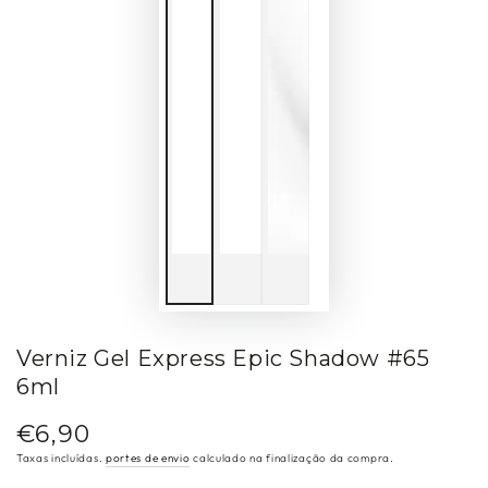
Verniz Gel Express Epic Shadow #65
6ml
€6,90
Preço
regular
Taxas incluídas.
portes de envio
calculado na finalização da compra.