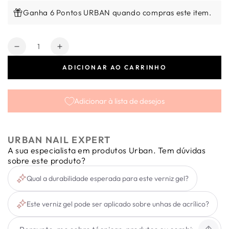
Ganha 6 Pontos URBAN quando compras este item.
Quantidade
Diminuir
Aumentar
a
a
ADICIONAR AO CARRINHO
quantidade
quantidade
de
de
Verniz
Verniz
Adicionar à lista de desejos
Gel
Gel
Express
Express
Epic
Epic
Shadow
Shadow
URBAN NAIL EXPERT
#65
#65
A sua especialista em produtos Urban. Tem dúvidas
6ml
6ml
sobre este produto?
Qual a durabilidade esperada para este verniz gel?
Este verniz gel pode ser aplicado sobre unhas de acrílico?