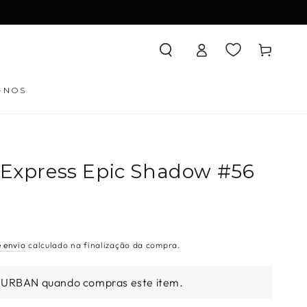
Iniciar
Carrinho
sessão
-NOS
l Express Epic Shadow #56
e envio
calculado na finalização da compra.
 URBAN quando compras este item.