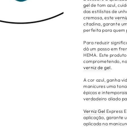
gel
de tom azul, cui
das estilistas de u
cremosa, este
verni
citadina, garante u
perfeita para quem 
Para reduzir signifi
dá um passo em fren
HEMA. Este produto
comprometendo, no e
verniz de gel
.
A cor azul, ganha vi
manicures uma tonali
épicas e intemporai
verdadeiro aliado pa
Verniz Gel
Express E
aplicação, garante
aplicada na manicu