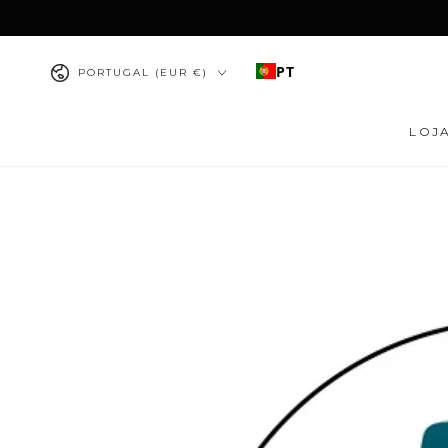
IR PARA O
CONTEÚDO
País/região
PT
PORTUGAL (EUR €)
LOJ
PULAR PARA
INFORMAÇÕES DO
PRODUTO