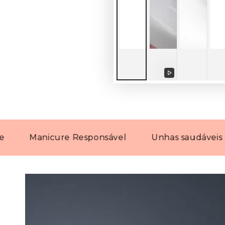
Reproduzir
vídeo
Manicure Responsável
Unhas saudáveis com pr