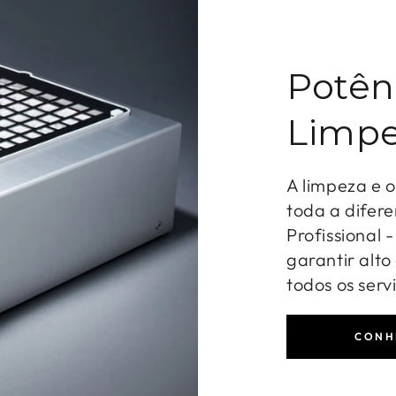
Potên
Limpe
A limpeza e 
toda a difere
Profissional 
garantir alt
todos os serv
CONH