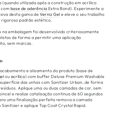
o
(quando utilizada após a construção em acrílico
a com
base de aderência
Extra Bond). Experimente a
lusiva desta gama de
Verniz Gel
e eleve o seu trabalho
 rigoroso padrão estético.
o na embalagem foi desenvolvido criteriosamente
alistas de forma a permitir uma aplicação
ita, sem marcas.
o:
o acabamento e alisamento do produto (base de
el
ou
acrílico
) com buffer Deluxe Premium Washable
 superfície das unhas com Sanitizer Urban, de forma
resíduos. Aplique uma ou duas camadas de cor, sem
incel e realize catalisação continua de 60 segundos
ra uma finalização perfeita remova a camada
Sanitizer e aplique Top Coat Crystal Rapid.