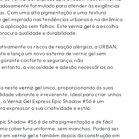
dadosamente formulado para atender às exigências
nhas. Com uma alta pigmentação e uma textura
z gel
inspirado nas tendências urbanas e na dinâmica
ma aplicação sem falhas. Este
verniz gel
é a escolha
procura qualidade e durabilidade.
cativamente os riscos de reação alérgica, a URBAN,
te e lança um novo sistema de verniz gel sem
 garante conforto e segurança, não
ntanto, a viscosidade e adesão necessárias ao
da neste
verniz gel
único, proporcionando às suas
dade vibrante e irreverente. Ideal para criar unhas
s, o
Verniz Gel
Express Epic Shadow #56 é um
ra expressar a sua criatividade e estilo.
pic Shadow #56 é de alta pigmentação e de fácil
 uma cobertura uniforme, sem manchas. Poderá ser
re em
verniz gel
e também depois da
construção
em