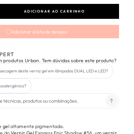
ADICIONAR AO CARRINHO
tar
dade
Adicionar à lista de desejos
ss
PERT
em produtos Urban. Tem dúvidas sobre este produto?
ow
 secagem deste verniz gel em lâmpadas DUAL LED e LED?
hipoalergénico?
e gel
altamente pigmentada.
de do
Verniz Gel
Express Epic Shadow #56, um
verniz