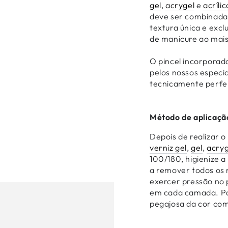
gel
,
acrygel
e
acrílic
deve ser combinad
textura única e exc
de manicure ao mais
O pincel incorporad
pelos nossos especi
tecnicamente perfe
Método de aplicaçã
Depois de realizar 
verniz gel
,
gel
,
acryg
100/180, higienize a
a remover todos os 
exercer pressão no p
em cada camada. Pa
pegajosa da cor com 