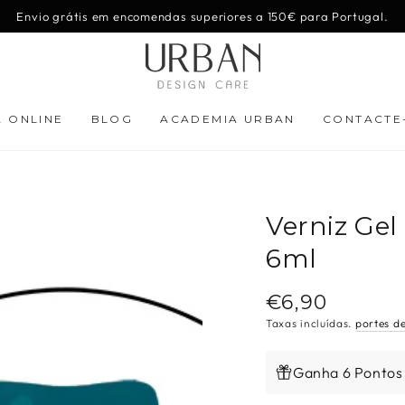
Envio grátis em encomendas superiores a 150€ para Portugal.
A ONLINE
BLOG
ACADEMIA URBAN
CONTACTE
Verniz Ge
6ml
€6,90
Preço
regular
Taxas incluídas.
portes d
Ganha 6 Pontos