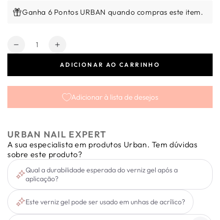
Ganha 6 Pontos URBAN quando compras este item.
Quantidade
Diminuir
Aumentar
a
a
ADICIONAR AO CARRINHO
quantidade
quantidade
de
de
Verniz
Verniz
Adicionar à lista de desejos
Gel
Gel
Express
Express
Epic
Epic
Shadow
Shadow
URBAN NAIL EXPERT
#50
#50
A sua especialista em produtos Urban. Tem dúvidas
6ml
6ml
sobre este produto?
Qual a durabilidade esperada do verniz gel após a
aplicação?
Este verniz gel pode ser usado em unhas de acrílico?