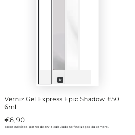
Reproduzir
vídeo
Verniz Gel Express Epic Shadow #50
6ml
€6,90
Preço
regular
Taxas incluídas.
portes de envio
calculado na finalização da compra.