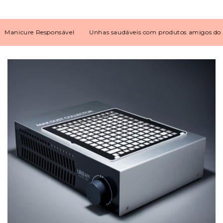
icure Responsável
Unhas saudáveis com produtos amigos do ambi