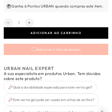
Ganha 6 Pontos URBAN quando compras este item.
Quantidade
Diminuir
Aumentar
a
a
ADICIONAR AO CARRINHO
quantidade
quantidade
de
de
Verniz
Verniz
Adicionar à lista de desejos
Gel
Gel
Express
Express
Epic
Epic
Shadow
Shadow
URBAN NAIL EXPERT
#26
#26
A sua especialista em produtos Urban. Tem dúvidas
6ml
6ml
sobre este produto?
Qual a durabilidade esperada para este verniz gel?
Este verniz gel pode ser usado em unhas de acrílico?