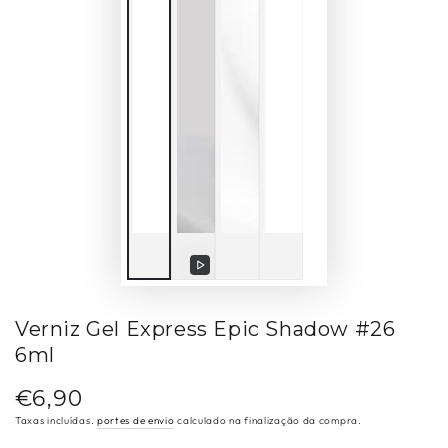
Reproduzir
vídeo
Verniz Gel Express Epic Shadow #26
6ml
€6,90
Preço
regular
Taxas incluídas.
portes de envio
calculado na finalização da compra.