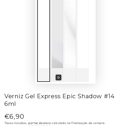
Reproduzir
vídeo
Verniz Gel Express Epic Shadow #14
6ml
€6,90
Preço
regular
Taxas incluídas.
portes de envio
calculado na finalização da compra.