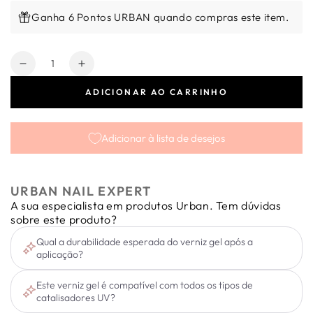
Ganha 6 Pontos URBAN quando compras este item.
Quantidade
Diminuir
Aumentar
a
a
ADICIONAR AO CARRINHO
quantidade
quantidade
de
de
Verniz
Verniz
Adicionar à lista de desejos
Gel
Gel
Express
Express
Epic
Epic
Shadow
Shadow
URBAN NAIL EXPERT
#14
#14
A sua especialista em produtos Urban. Tem dúvidas
6ml
6ml
sobre este produto?
Qual a durabilidade esperada do verniz gel após a
aplicação?
Este verniz gel é compatível com todos os tipos de
catalisadores UV?