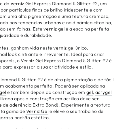
de do
Verniz Gel
Express Diamond & Glitter #2, um
or partículas finas de brilho iridescente e com
Com uma alta pigmentação e uma textura cremosa,
rado nas tendências urbanas e na dinâmica citadina,
ão sem falhas. Este
verniz gel
é a escolha perfeita
ualidade e durabilidade.
entes, ganham vida neste
verniz gel
único,
il look cintilante e irreverente. Ideal para criar
mporais, o
Verniz Gel
Express Diamond & Glitter #2 é
 para expressar a sua criatividade e estilo.
iamond & Glitter #2 é de alta pigmentação e de fácil
um acabamento perfeito. Poderá ser aplicada na
gel
e também depois da construção em
gel
,
acrygel
lizada após a construção em acrílico deve ser
e de aderência
Extra Bond). Experimente a textura
esta gama de
Verniz Gel
e eleve o seu trabalho de
goroso padrão estético.