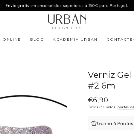
Envio grátis em encomendas superiores a 150€ para Portugal.
A ONLINE
BLOG
ACADEMIA URBAN
CONTACTE
Verniz Gel
#2 6ml
€6,90
Preço
regular
Taxas incluídas.
portes d
Ganha 6 Pontos