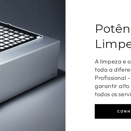
Potên
Limpe
A limpeza e 
toda a difere
Profissional 
garantir alt
todos os serv
CONH