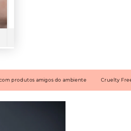
uzir
odutos amigos do ambiente
Cruelty Free