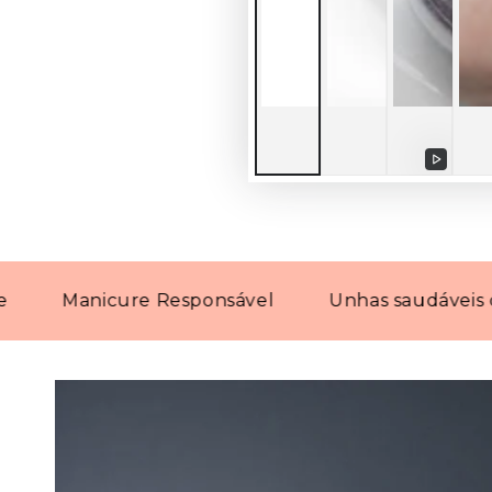
Reprod
vídeo
Manicure Responsável
Unhas saudáveis com pr