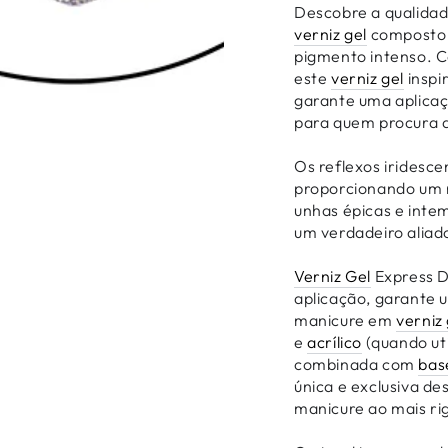
Descobre a qualida
verniz gel
composto p
pigmento intenso. 
este
verniz gel
inspi
garante uma aplicaç
para quem procura q
Os reflexos iridesc
proporcionando um na
unhas épicas e inte
um verdadeiro aliado
Verniz Gel
Express D
aplicação, garante 
manicure em
verniz 
e
acrílico
(quando uti
combinada com
bas
única e exclusiva d
manicure ao mais ri