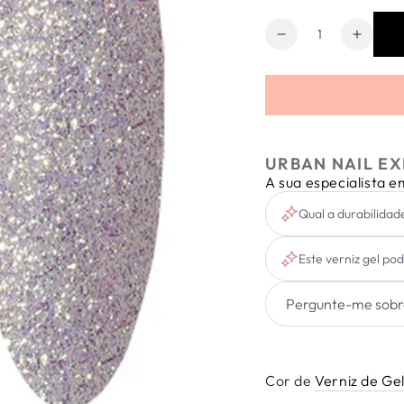
Quantidade
Diminuir
Aumen
a
a
quantidade
quanti
de
de
Verniz
Verniz
Gel
Gel
Express
Expre
URBAN NAIL EX
Diamond
Diamo
A sua especialista 
&amp;
&amp;
Glitter
Glitter
Qual a durabilidad
#2
#2
6ml
6ml
Este verniz gel po
Cor de
Verniz de Ge