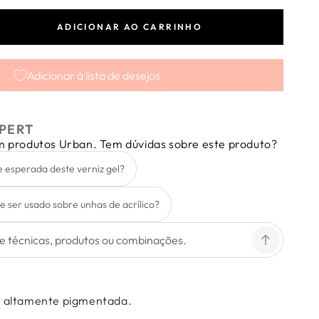
ADICIONAR AO CARRINHO
tar
dade
Adicionar à lista de desejos
ss
PERT
nd
em produtos Urban. Tem dúvidas sobre este produto?
e esperada deste verniz gel?
de ser usado sobre unhas de acrílico?
l
altamente pigmentada.