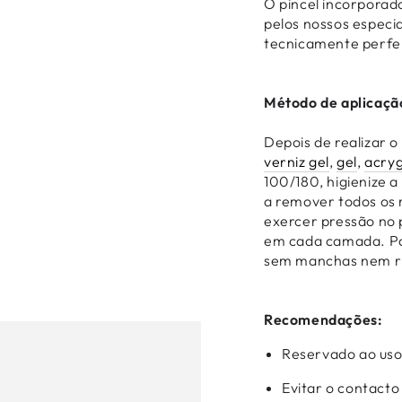
O pincel incorporad
pelos nossos especi
tecnicamente perfe
Método de aplicaçã
Depois de realizar 
verniz gel
,
gel
,
acryg
100/180, higienize a
a remover todos os 
exercer pressão no p
em cada camada. Pa
sem manchas nem ris
Recomendações:
Reservado ao uso 
Evitar o contacto