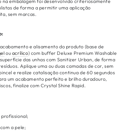
o na embalagem foi desenvolvido criteriosamente
alistas de forma a permitir uma aplicação
ita, sem marcas.
o:
o acabamento e alisamento do produto (base de
el
ou
acrílico
) com buffer Deluxe Premium Washable
 superfície das unhas com Sanitizer Urban, de forma
resíduos. Aplique uma ou duas camadas de cor, sem
incel e realize catalisação continua de 60 segundos
ra um acabamento perfeito e brilho duradouro,
cos, finalize com Crystal Shine Rapid.
profissional;
 com a pele;