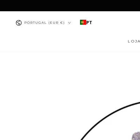
IR PARA O
CONTEÚDO
País/região
PT
PORTUGAL (EUR €)
LOJ
PULAR PARA
INFORMAÇÕES DO
PRODUTO