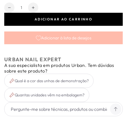
Quantidade
Diminuir
Aumentar
a
a
ADICIONAR AO CARRINHO
quantidade
quantidade
de
de
Tips
Tips
Adicionar à lista de desejos
de
de
Demonstração
Demonstração
Black
Black
50
50
URBAN NAIL EXPERT
Uni.
Uni.
A sua especialista em produtos Urban. Tem dúvidas
sobre este produto?
Qual é a cor das unhas de demonstração?
Quantas unidades vêm na embalagem?