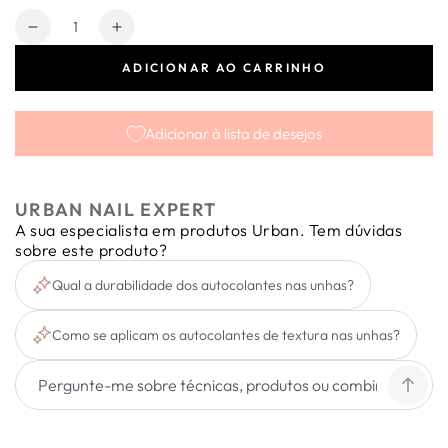
Quantidade
Diminuir
Aumentar
a
a
ADICIONAR AO CARRINHO
quantidade
quantidade
de
de
Texture
Texture
Adicionar à lista de desejos
Slider
Slider
19
19
URBAN NAIL EXPERT
A sua especialista em produtos Urban. Tem dúvidas
sobre este produto?
Qual a durabilidade dos autocolantes nas unhas?
Como se aplicam os autocolantes de textura nas unhas?