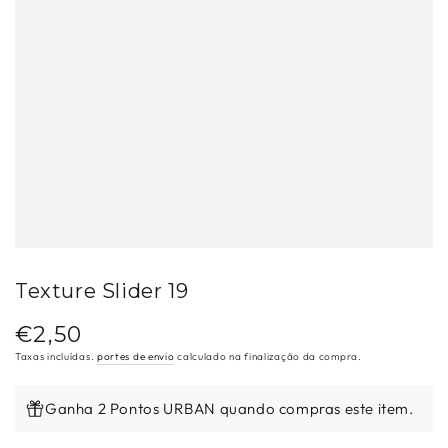
Texture Slider 19
€2,50
Preço
regular
Taxas incluídas.
portes de envio
calculado na finalização da compra.
Ganha 2 Pontos URBAN quando compras este item.