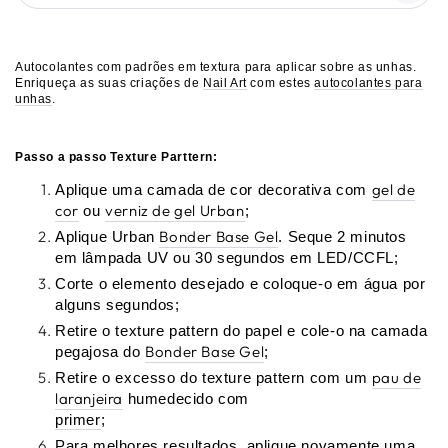
Autocolantes com padrões em textura para aplicar sobre as unhas.
Enriqueça as suas criações de
Nail Art
com estes
autocolantes para
unhas
.
Passo a passo Texture Parttern:
gel de
Aplique uma camada de cor decorativa com
cor
verniz de gel Urban
ou
;
Bonder Base Gel
Aplique Urban
. Seque 2 minutos
em lâmpada UV ou 30 segundos em LED/CCFL;
Corte o elemento desejado e coloque-o em água por
alguns segundos;
Retire o texture pattern do papel e cole-o na camada
Bonder Base Gel
pegajosa do
;
pau de
Retire o excesso do texture pattern com um
laranjeira
humedecido com
primer
;
Para melhores resultados, aplique novamente uma