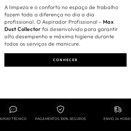
A limpeza e o conforto no espaço de trabalho
fazem toda a diferença no dia a dia
profissional. O Aspirador Profissional -
Max
Dust Collector
foi desenvolvido para garantir
alto desempenho e máxima higiene durante
todos os serviços de manicure.
CONHECER
APOIO TÉCNICO
PAGAMENTOS 100% SEGUROS
ENVIO 24 H