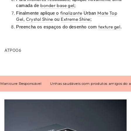
bonder base gel
camada de
;
finalizante
Mate Top
Finalmente aplique o
Urban
Gel
Crystal Shine
Extreme Shine
,
ou
;
texture gel
Preencha os espaços do desenho com
.
ATP006
cure Responsável
Unhas saudáveis com produtos amigos do ambi