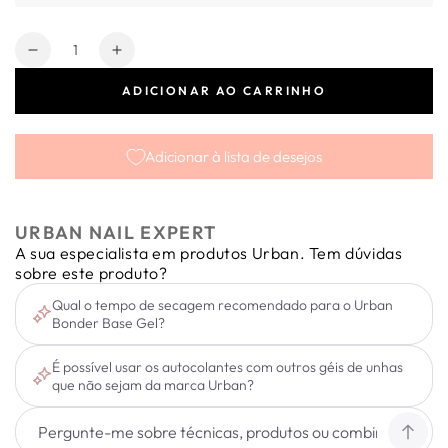
Quantidade
Diminuir
Aumentar
a
a
ADICIONAR AO CARRINHO
quantidade
quantidade
de
de
Texture
Texture
Adicionar à lista de desejos
Pattern
Pattern
C3
C3
URBAN NAIL EXPERT
A sua especialista em produtos Urban. Tem dúvidas
sobre este produto?
Qual o tempo de secagem recomendado para o Urban
Bonder Base Gel?
É possível usar os autocolantes com outros géis de unhas
que não sejam da marca Urban?