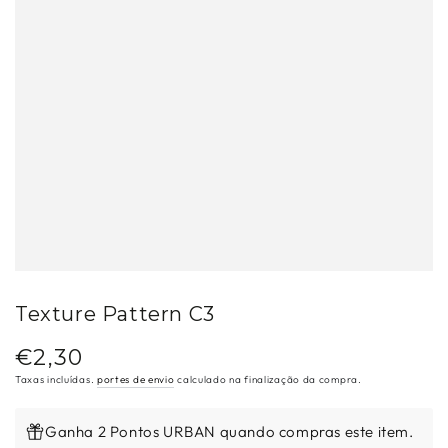
Texture Pattern C3
€2,30
Preço
regular
Taxas incluídas.
portes de envio
calculado na finalização da compra.
Ganha 2 Pontos URBAN quando compras este item.