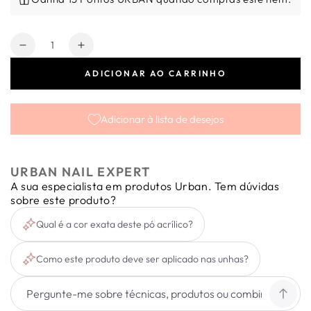
Quantidade
Diminuir
Aumentar
a
a
ADICIONAR AO CARRINHO
quantidade
quantidade
de
de
Supreme
Supreme
Adicionar à lista de desejos
Powder
Powder
Transparent
Transparent
Pink
Pink
45g
45g
URBAN NAIL EXPERT
A sua especialista em produtos Urban. Tem dúvidas
sobre este produto?
Qual é a cor exata deste pó acrílico?
Como este produto deve ser aplicado nas unhas?