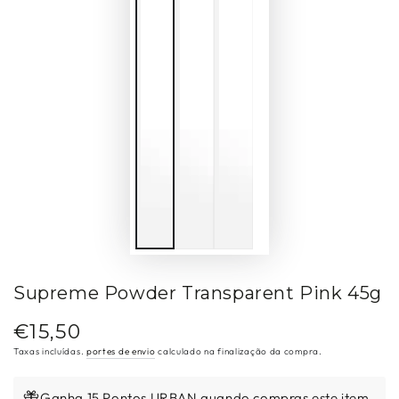
Supreme Powder Transparent Pink 45g
€15,50
Preço
regular
Taxas incluídas.
portes de envio
calculado na finalização da compra.
Ganha 15 Pontos URBAN quando compras este item.