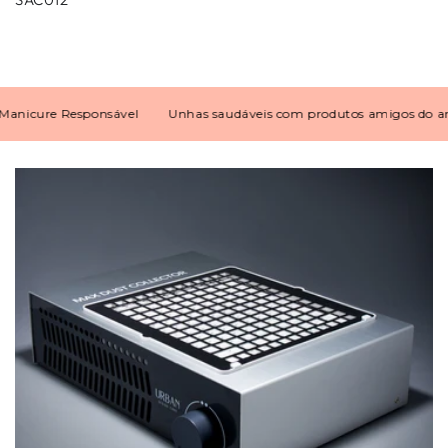
icure Responsável
Unhas saudáveis com produtos amigos do ambi