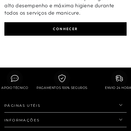
alto desempenho e máxima higiene durante
todos os serviços de manicure.
CONHECER
APOIO TÉCNICO
PAGAMENTOS 100% SEGUROS
ENVIO 24 H
PÁGINAS UTÉIS
INFORMAÇÕES