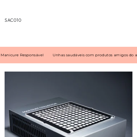
SAC010
icure Responsável
Unhas saudáveis com produtos amigos do amb