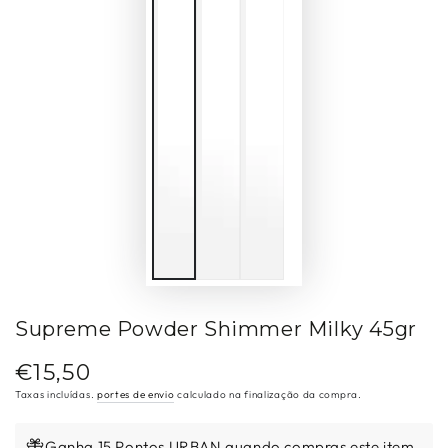
Supreme Powder Shimmer Milky 45gr
€15,50
Preço
regular
Taxas incluídas.
portes de envio
calculado na finalização da compra.
Ganha 15 Pontos URBAN quando compras este item.