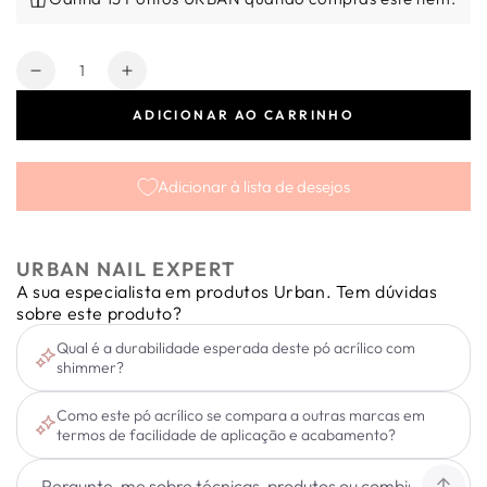
Quantidade
Diminuir
Aumentar
a
a
ADICIONAR AO CARRINHO
quantidade
quantidade
de
de
Supreme
Supreme
Adicionar à lista de desejos
Powder
Powder
Shimmer
Shimmer
Milky
Milky
45gr
45gr
URBAN NAIL EXPERT
A sua especialista em produtos Urban. Tem dúvidas
sobre este produto?
Qual é a durabilidade esperada deste pó acrílico com
shimmer?
Como este pó acrílico se compara a outras marcas em
termos de facilidade de aplicação e acabamento?