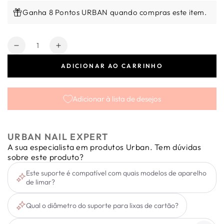
Ganha 8 Pontos URBAN quando compras este item.
Quantidade
Diminuir
Aumentar
a
a
ADICIONAR AO CARRINHO
quantidade
quantidade
de
de
Suporte
Suporte
Adicionar à lista de desejos
Lixa
Lixa
de
de
Cartão
Cartão
50mm
50mm
URBAN NAIL EXPERT
(com
(com
A sua especialista em produtos Urban. Tem dúvidas
proteção)
proteção)
sobre este produto?
Este suporte é compatível com quais modelos de aparelho
de limar?
Qual o diâmetro do suporte para lixas de cartão?