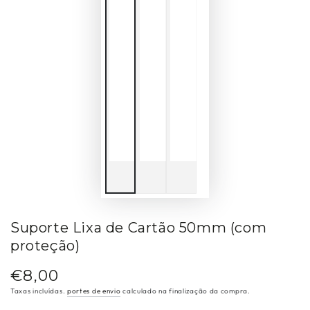
Suporte Lixa de Cartão 50mm (com
proteção)
€8,00
Preço
regular
Taxas incluídas.
portes de envio
calculado na finalização da compra.