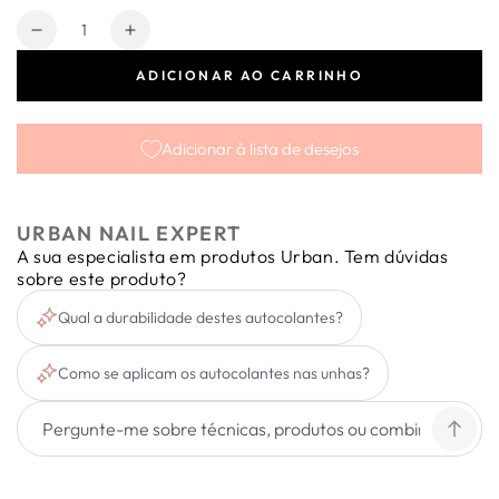
Quantidade
Diminuir
Aumentar
a
a
ADICIONAR AO CARRINHO
quantidade
quantidade
de
de
Stiker
Stiker
Adicionar à lista de desejos
Louis
Louis
Vuitton
Vuitton
D019
D019
URBAN NAIL EXPERT
A sua especialista em produtos Urban. Tem dúvidas
sobre este produto?
Qual a durabilidade destes autocolantes?
Como se aplicam os autocolantes nas unhas?