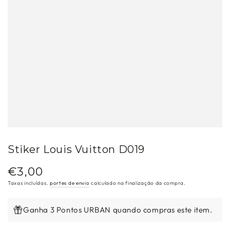
Stiker Louis Vuitton D019
€3,00
Preço
regular
Taxas incluídas.
portes de envio
calculado na finalização da compra.
Ganha 3 Pontos URBAN quando compras este item.