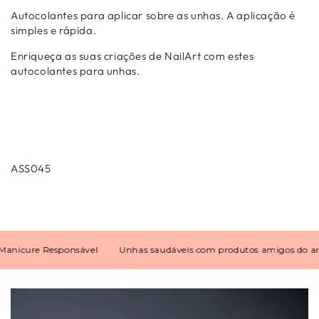
Autocolantes para aplicar sobre as unhas. A aplicação é
simples e rápida.
Enriqueça as suas criações de NailArt com estes
autocolantes para unhas.
ASS045
icure Responsável
Unhas saudáveis com produtos amigos do ambi