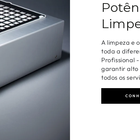
Potên
Limpe
A limpeza e 
toda a difere
Profissional 
garantir alt
todos os serv
CONH