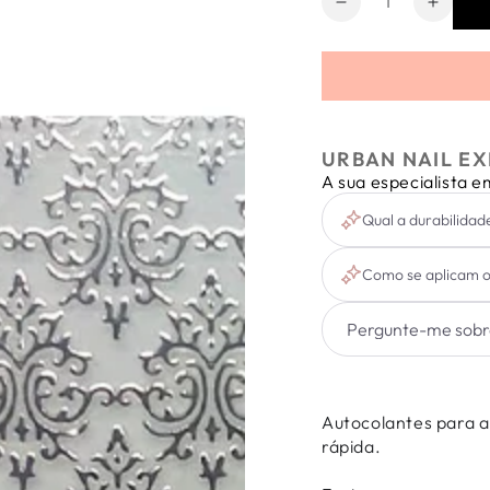
Diminuir
Aumen
a
a
quantidade
quanti
de
de
Sticker
Sticke
Vintage
Vintag
Silver
Silver
URBAN NAIL EX
A sua especialista 
Qual a durabilidad
Como se aplicam o
Autocolantes para ap
rápida.