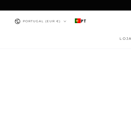
IR PARA O
CONTEÚDO
País/região
PT
PORTUGAL (EUR €)
LOJ
PULAR PARA
INFORMAÇÕES DO
PRODUTO