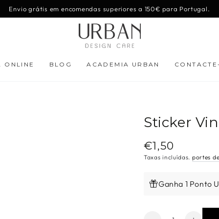
Envio grátis em encomendas superiores a 150€ para Portugal.
A ONLINE
BLOG
ACADEMIA URBAN
CONTACTE
Sticker Vin
€1,50
Preço
regular
Taxas incluídas.
portes d
Ganha 1 Ponto 
Quantidade