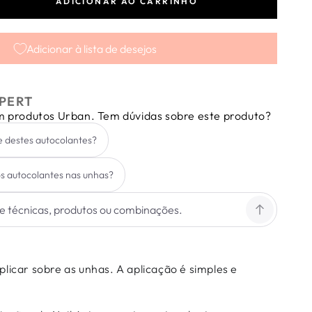
ADICIONAR AO CARRINHO
tar
dade
Adicionar à lista de desejos
r
e
PERT
em produtos Urban. Tem dúvidas sobre este produto?
e destes autocolantes?
s autocolantes nas unhas?
licar sobre as unhas. A aplicação é simples e