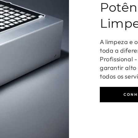
Potên
Limpe
A limpeza e 
toda a difere
Profissional 
garantir alt
todos os serv
CONH