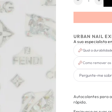
Diminuir
Aumen
a
a
quantidade
quanti
de
de
Sticker
Sticke
Holo
Holo
Brands
Brand
URBAN NAIL EX
D026
D026
A sua especialista 
Qual a durabilidad
Como remover os 
Autocolantes para ap
rápida.
Enriqueça as suas c