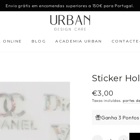
Envio grátis em encomendas superiores a 150€ para Portugal.
A ONLINE
BLOG
ACADEMIA URBAN
CONTACTE
Sticker Ho
€3,00
Preço
regular
Taxas incluídas.
portes d
Ganha 3 Pontos
Quantidade