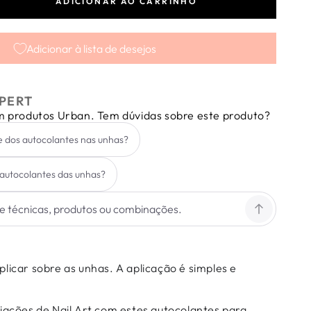
ADICIONAR AO CARRINHO
tar
dade
Adicionar à lista de desejos
r
s
PERT
em produtos Urban. Tem dúvidas sobre este produto?
e dos autocolantes nas unhas?
autocolantes das unhas?
licar sobre as unhas. A aplicação é simples e
riações de Nail Art com estes autocolantes para