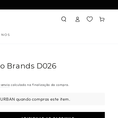
Iniciar
Carrinho
sessão
-NOS
lo Brands D026
e envio
calculado na finalização da compra.
 URBAN quando compras este item.