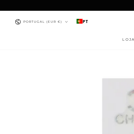
IR PARA O
CONTEÚDO
País/região
PT
PORTUGAL (EUR €)
LOJ
PULAR PARA
INFORMAÇÕES DO
PRODUTO