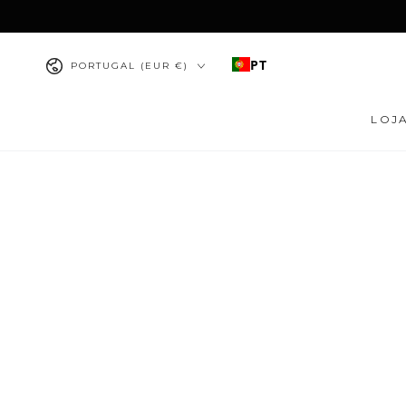
IR PARA O
CONTEÚDO
País/região
PT
PORTUGAL (EUR €)
LOJ
PULAR PARA
INFORMAÇÕES DO
PRODUTO