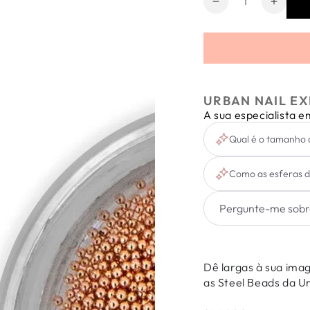
Diminuir
Aumen
a
a
quantidade
quanti
de
de
Steel
Steel
Beads
Beads
Medium
Mediu
URBAN NAIL EX
Rose
Rose
A sua especialista 
Gold
Gold
Qual é o tamanho 
Como as esferas d
Dê largas à sua imag
as Steel Beads da U