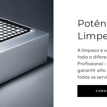
Potên
Limpe
A limpeza e 
toda a difere
Profissional 
garantir alt
todos os serv
CONH