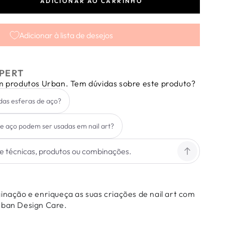
ADICIONAR AO CARRINHO
tar
dade
Adicionar à lista de desejos
m
PERT
em produtos Urban. Tem dúvidas sobre este produto?
das esferas de aço?
e aço podem ser usadas em nail art?
inação e enriqueça as suas criações de nail art com
rban Design Care.