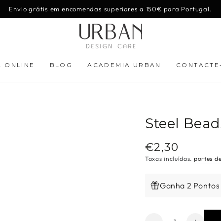
Envio grátis em encomendas superiores a 150€ para Portugal.
A ONLINE
BLOG
ACADEMIA URBAN
CONTACTE
Steel Bea
€2,30
Preço
regular
Taxas incluídas.
portes d
Ganha 2 Pontos
Quantidade