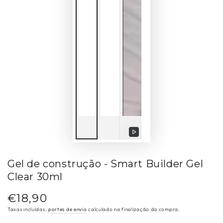
Reproduzir
vídeo
Gel de construção - Smart Builder Gel
Clear 30ml
€18,90
Preço
regular
Taxas incluídas.
portes de envio
calculado na finalização da compra.