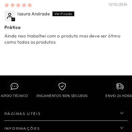
12/10/2024
Isaura Andrade
Prático
Ainda nao trabalhei com o produto mas deve ser ótimo
como todos os produtos
APOIO TÉCNICO
PAGAMENTOS 100% SEGUROS
ENVIO 24 
PÁGINAS UTÉIS
INFORMAÇÕES