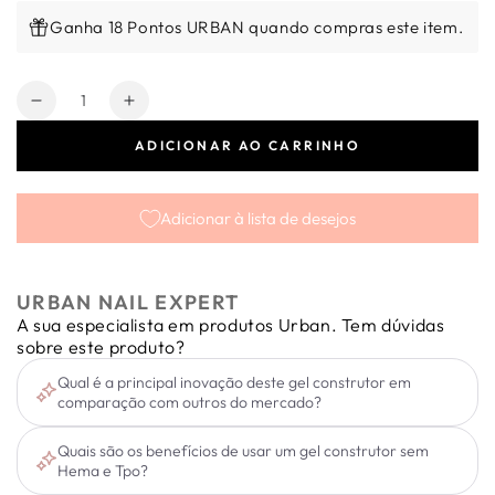
Ganha 18 Pontos URBAN quando compras este item.
Quantidade
Diminuir
Aumentar
a
a
ADICIONAR AO CARRINHO
quantidade
quantidade
de
de
Gel
Gel
Adicionar à lista de desejos
de
de
construção
construção
-
-
Smart
Smart
URBAN NAIL EXPERT
Builder
Builder
A sua especialista em produtos Urban. Tem dúvidas
Gel
Gel
sobre este produto?
Clear
Clear
Qual é a principal inovação deste gel construtor em
30ml
30ml
comparação com outros do mercado?
Quais são os benefícios de usar um gel construtor sem
Hema e Tpo?