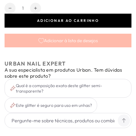
Quantidade
Diminuir
Aumentar
a
a
ADICIONAR AO CARRINHO
quantidade
quantidade
de
de
Semi-
Semi-
Adicionar à lista de desejos
Transparent
Transparent
Glitter
Glitter
Baby
Baby
Pink
Pink
URBAN NAIL EXPERT
A sua especialista em produtos Urban. Tem dúvidas
sobre este produto?
Qual é a composição exata deste glitter semi-
transparente?
Este glitter é seguro para uso em unhas?