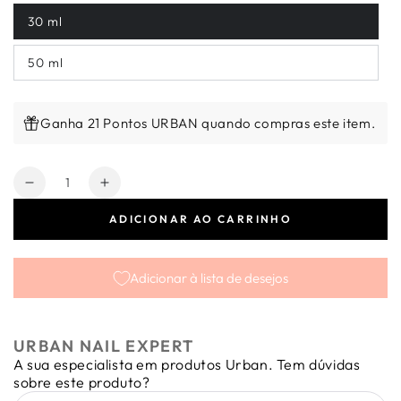
30 ml
50 ml
Ganha 21 Pontos URBAN quando compras este item.
Quantidade
Diminuir
Aumentar
a
a
ADICIONAR AO CARRINHO
quantidade
quantidade
de
de
Gel
Gel
Adicionar à lista de desejos
de
de
construção
construção
-
-
Sculpting
Sculpting
URBAN NAIL EXPERT
Pink
Pink
A sua especialista em produtos Urban. Tem dúvidas
sobre este produto?