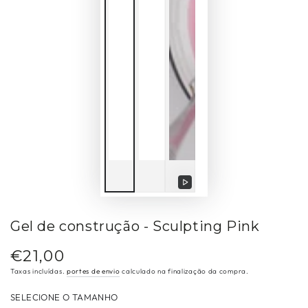
Reproduzir
vídeo
Gel de construção - Sculpting Pink
€21,00
Preço
regular
Taxas incluídas.
portes de envio
calculado na finalização da compra.
SELECIONE O TAMANHO