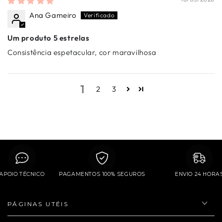
Ana Gameiro
Um produto 5 estrelas
Consistência espetacular, cor maravilhosa
1
2
3
APOIO TÉCNICO
PAGAMENTOS 100% SEGUROS
ENVIO 24 H
PÁGINAS UTÉIS