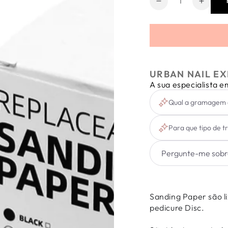
Diminuir
Aumen
a
a
quantidade
quanti
de
de
Sanding
Sandi
Paper
Paper
-
-
URBAN NAIL EX
50
50
A sua especialista 
unidades
unida
Qual a gramagem d
Para que tipo de tr
Sanding Paper são l
pedicure Disc.