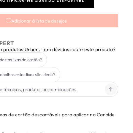
NOTIFICAR-ME QUANDO DISPONÍVEL
tar
dade
Adicionar à lista de desejos
ng
PERT
em produtos Urban. Tem dúvidas sobre este produto?
des
estas lixas de cartão?
abalhos estas lixas são ideais?
ixas de cartão descartáveis para aplicar na Carbide