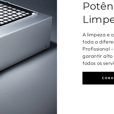
Potên
Limpe
A limpeza e 
toda a difere
Profissional 
garantir alt
todos os serv
CONH