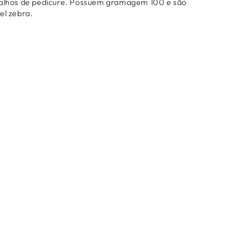
balhos de pedicure. Possuem gramagem 100 e são
el zebra.