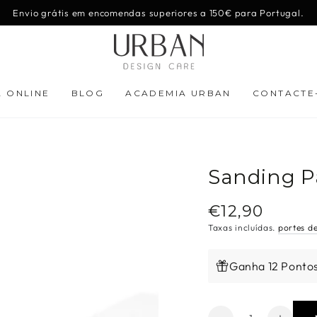
Envio grátis em encomendas superiores a 150€ para Portugal.
A ONLINE
BLOG
ACADEMIA URBAN
CONTACTE
Sanding P
€12,90
Preço
regular
Taxas incluídas.
portes d
Ganha 12 Ponto
Quantidade