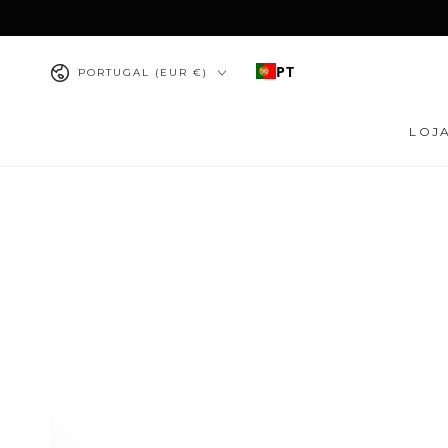
IR PARA O
CONTEÚDO
País/região
PT
PORTUGAL (EUR €)
LOJ
PULAR PARA
INFORMAÇÕES DO
PRODUTO