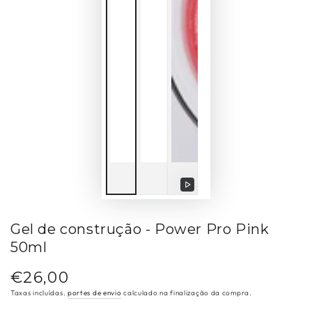
Reproduzir
vídeo
Gel de construção - Power Pro Pink
50ml
€26,00
Preço
regular
Taxas incluídas.
portes de envio
calculado na finalização da compra.