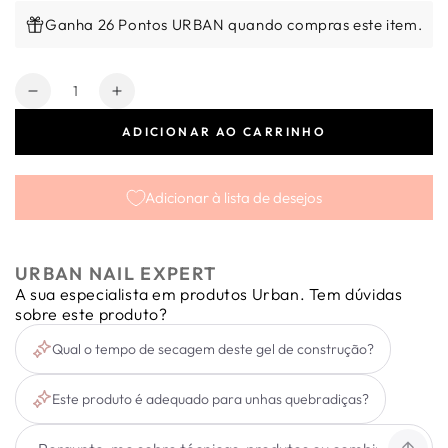
Ganha 26 Pontos URBAN quando compras este item.
Quantidade
Diminuir
Aumentar
a
a
ADICIONAR AO CARRINHO
quantidade
quantidade
de
de
Gel
Gel
Adicionar à lista de desejos
de
de
construção
construção
-
-
Power
Power
URBAN NAIL EXPERT
Pro
Pro
A sua especialista em produtos Urban. Tem dúvidas
Pink
Pink
sobre este produto?
50ml
50ml
Qual o tempo de secagem deste gel de construção?
Este produto é adequado para unhas quebradiças?