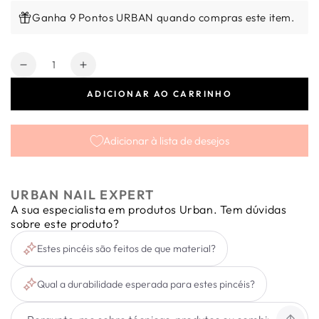
Ganha 9 Pontos URBAN quando compras este item.
Quantidade
Diminuir
Aumentar
a
a
ADICIONAR AO CARRINHO
quantidade
quantidade
de
de
Pack
Pack
Adicionar à lista de desejos
de
de
50
50
Pincéis
Pincéis
Aplicadores
Aplicadores
URBAN NAIL EXPERT
Descartáveis
Descartáveis
A sua especialista em produtos Urban. Tem dúvidas
em
em
sobre este produto?
Bambu
Bambu
Estes pincéis são feitos de que material?
Qual a durabilidade esperada para estes pincéis?