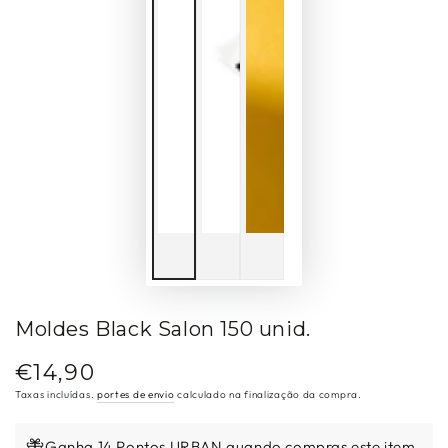
Moldes Black Salon 150 unid.
€14,90
Preço
regular
Taxas incluídas.
portes de envio
calculado na finalização da compra.
Ganha 14 Pontos URBAN quando compras este item.