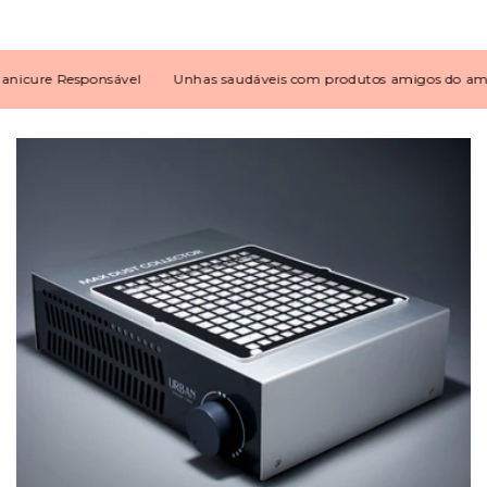
cure Responsável
Unhas saudáveis com produtos amigos do ambie