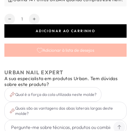
Quantidade
Diminuir
Aumentar
a
a
ADICIONAR AO CARRINHO
quantidade
quantidade
de
de
Moldes
Moldes
Adicionar à lista de desejos
Black
Black
Salon
Salon
150
150
unid.
unid.
URBAN NAIL EXPERT
A sua especialista em produtos Urban. Tem dúvidas
sobre este produto?
Qual é a força da cola utilizada neste molde?
Quais são as vantagens das abas laterais largas deste
molde?