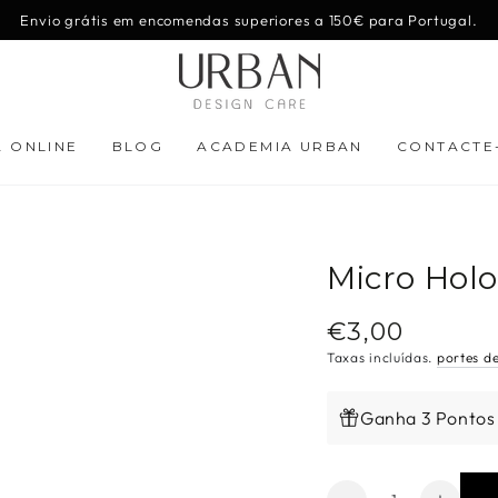
Envio grátis em encomendas superiores a 150€ para Portugal.
A ONLINE
BLOG
ACADEMIA URBAN
CONTACTE
Micro Holo
€3,00
Preço
regular
Taxas incluídas.
portes d
Ganha 3 Pontos
Quantidade