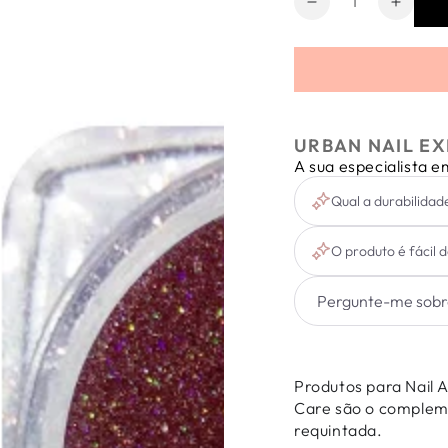
Diminuir
Aumen
a
a
quantidade
quanti
de
de
Micro
Micro
Holographic
Hologr
Glitter
Glitter
URBAN NAIL EX
Orange
Orang
A sua especialista 
Qual a durabilidad
O produto é fácil 
Produtos para Nail 
Care são o complemen
requintada.