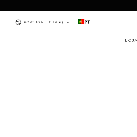
IR PARA O
CONTEÚDO
País/região
PT
PORTUGAL (EUR €)
LOJ
PULAR PARA
INFORMAÇÕES DO
PRODUTO