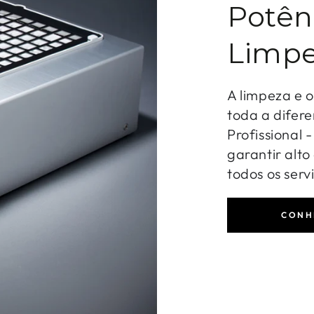
Potên
Limpe
A limpeza e 
toda a difere
Profissional 
garantir alt
todos os serv
CONH