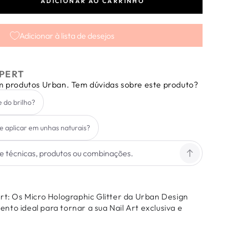
ADICIONAR AO CARRINHO
tar
dade
Adicionar à lista de desejos
aphic
PERT
e
em produtos Urban. Tem dúvidas sobre este produto?
e do brilho?
de aplicar em unhas naturais?
Art: Os Micro Holographic Glitter da Urban Design
to ideal para tornar a sua Nail Art exclusiva e