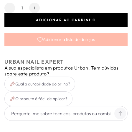
Quantidade
Diminuir
Aumentar
a
a
ADICIONAR AO CARRINHO
quantidade
quantidade
de
de
Micro
Micro
Adicionar à lista de desejos
Holographic
Holographic
Glitter
Glitter
Fushia
Fushia
URBAN NAIL EXPERT
A sua especialista em produtos Urban. Tem dúvidas
sobre este produto?
Qual a durabilidade do brilho?
O produto é fácil de aplicar?