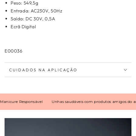
Peso: 549,5g
Entrada: AC230V, 50Hz
Saída: DC 30V, 0,5A
Ecrã Digital
E00036
CUIDADOS NA APLICAÇÃO
cure Responsável
Unhas saudáveis com produtos amigos do ambi