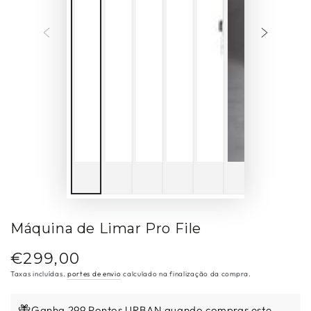
Máquina de Limar Pro File
€299,00
Preço
regular
Taxas incluídas.
portes de envio
calculado na finalização da compra.
Ganha 299 Pontos URBAN quando compras este