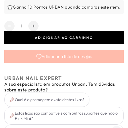
Ganha 10 Pontos URBAN quando compras este item.
Quantidade
Diminuir
Aumentar
a
a
ADICIONAR AO CARRINHO
quantidade
quantidade
de
de
Lixas
Lixas
Adicionar à lista de desejos
de
de
Cartão
Cartão
Pink
Pink
Mini
Mini
URBAN NAIL EXPERT
3mm
3mm
A sua especialista em produtos Urban. Tem dúvidas
50
50
sobre este produto?
unidades
unidades
Qual é a gramagem exata destas lixas?
Estas lixas são compatíveis com outros suportes que não o
Pink Mini?