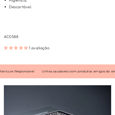
Higiénica;
Descartável.
AC0588
1 avaliação
ure Responsável
Unhas saudáveis com produtos amigos do ambien