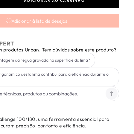
ADICIONAR AO CARRINHO
tar
dade
Adicionar à lista de desejos
enge
80
PERT
em produtos Urban. Tem dúvidas sobre este produto?
antagem da régua gravada na superfície da lima?
onômico desta lima contribui para a eficiência durante o
allenge 100/180, uma ferramenta essencial para
ocuram precisão, conforto e eficiência.