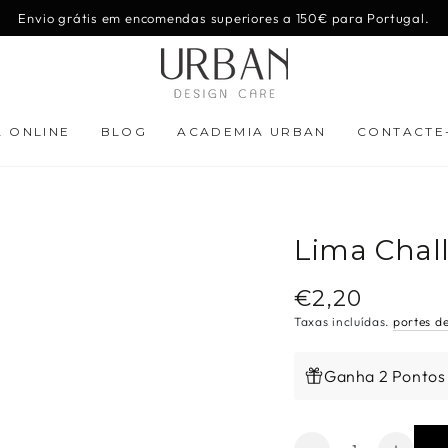
Envio grátis em encomendas superiores a 150€ para Portugal.
A ONLINE
BLOG
ACADEMIA URBAN
CONTACTE
Lima Chal
€2,20
Preço
regular
Taxas incluídas.
portes d
Ganha 2 Pontos
Quantidade