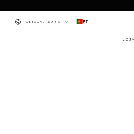
IR PARA O
CONTEÚDO
País/região
PT
PORTUGAL (EUR €)
LOJ
PULAR PARA
INFORMAÇÕES DO
PRODUTO