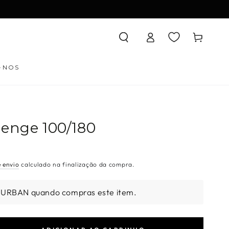
Iniciar
Carrinho
sessão
-NOS
lenge 100/180
e envio
calculado na finalização da compra.
 URBAN quando compras este item.