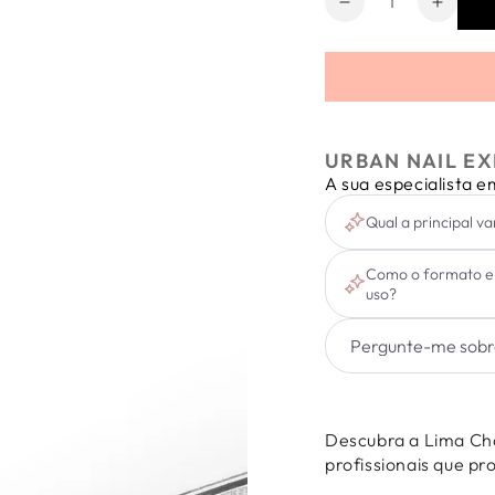
Diminuir
Aumen
a
a
quantidade
quanti
de
de
Lima
Lima
Challenge
Chall
100/180
100/1
URBAN NAIL EX
A sua especialista 
Qual a principal v
Como o formato erg
uso?
Descubra a Lima Ch
profissionais que pr