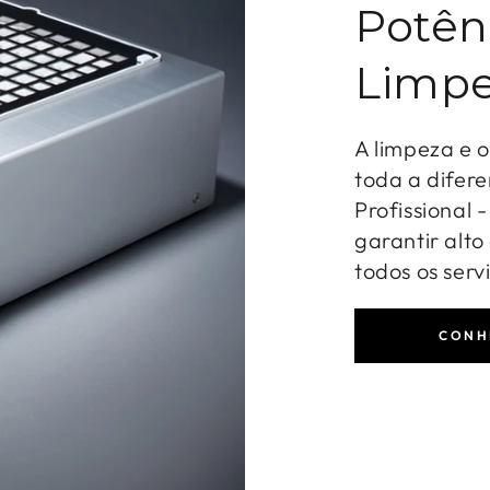
Potên
Limpe
A limpeza e 
toda a difere
Profissional 
garantir alt
todos os serv
CONH