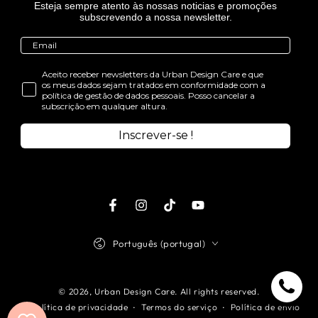
Esteja sempre atento às nossas noticias e promoções
subscrevendo a nossa newsletter.
Aceito receber newsletters da Urban Design Care e que
os meus dados sejam tratados em conformidade com a
política de gestão de dados pessoais. Posso cancelar a
subscrição em qualquer altura.
Inscrever-se !
Facebook
Instagram
TikTok
Youtube
Idioma
Português (portugal)
© 2026,
Urban Design Care
. All rights reserved.
Política de privacidade
Termos do serviço
Política de envio