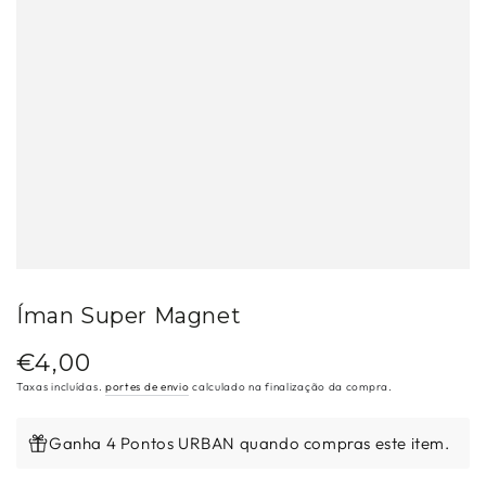
Íman Super Magnet
€4,00
Preço
regular
Taxas incluídas.
portes de envio
calculado na finalização da compra.
Ganha 4 Pontos URBAN quando compras este item.