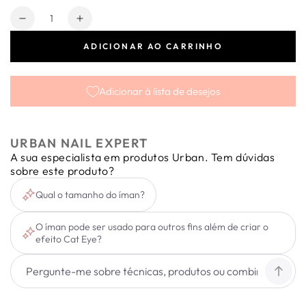
Quantidade
Diminuir
Aumentar
a
a
ADICIONAR AO CARRINHO
quantidade
quantidade
de
de
Íman
Íman
Adicionar à lista de desejos
Super
Super
Magnet
Magnet
URBAN NAIL EXPERT
A sua especialista em produtos Urban. Tem dúvidas
sobre este produto?
Qual o tamanho do íman?
O íman pode ser usado para outros fins além de criar o
efeito Cat Eye?