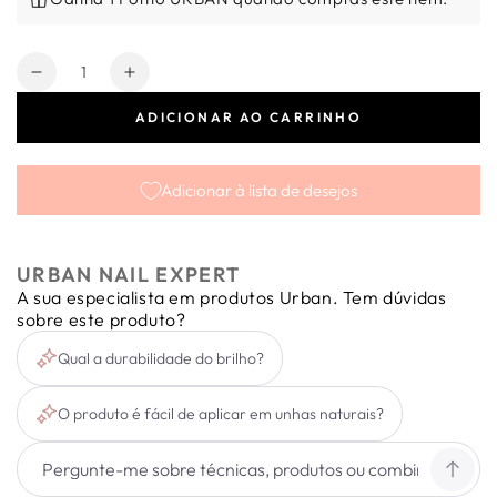
Quantidade
Diminuir
Aumentar
a
a
ADICIONAR AO CARRINHO
quantidade
quantidade
de
de
Holografic
Holografic
Adicionar à lista de desejos
Dust
Dust
Pink
Pink
URBAN NAIL EXPERT
A sua especialista em produtos Urban. Tem dúvidas
sobre este produto?
Qual a durabilidade do brilho?
O produto é fácil de aplicar em unhas naturais?