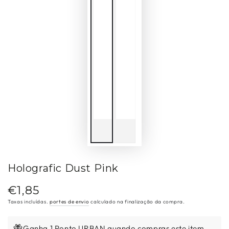
Holografic Dust Pink
€1,85
Preço
regular
Taxas incluídas.
portes de envio
calculado na finalização da compra.
Ganha 1 Ponto URBAN quando compras este item.