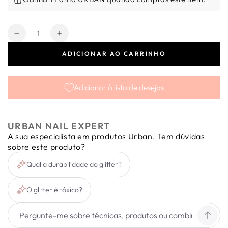
Quantidade
Diminuir
Aumentar
a
a
ADICIONAR AO CARRINHO
quantidade
quantidade
de
de
Holografic
Holografic
Adicionar à lista de desejos
Dust
Dust
Black
Black
URBAN NAIL EXPERT
A sua especialista em produtos Urban. Tem dúvidas
sobre este produto?
Qual a durabilidade do glitter?
O glitter é tóxico?