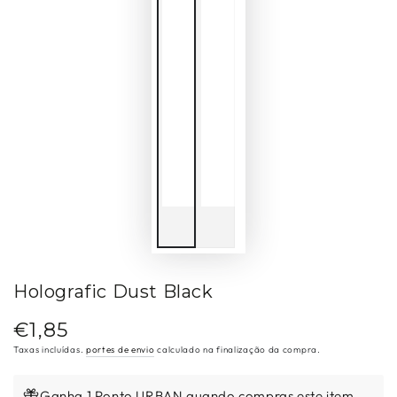
Holografic Dust Black
€1,85
Preço
regular
Taxas incluídas.
portes de envio
calculado na finalização da compra.
Ganha 1 Ponto URBAN quando compras este item.