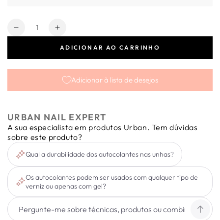
Quantidade
Diminuir
Aumentar
a
a
ADICIONAR AO CARRINHO
quantidade
quantidade
de
de
Fashion
Fashion
Adicionar à lista de desejos
Slider
Slider
Roses
Roses
J240
J240
URBAN NAIL EXPERT
A sua especialista em produtos Urban. Tem dúvidas
sobre este produto?
Qual a durabilidade dos autocolantes nas unhas?
Os autocolantes podem ser usados com qualquer tipo de
verniz ou apenas com gel?