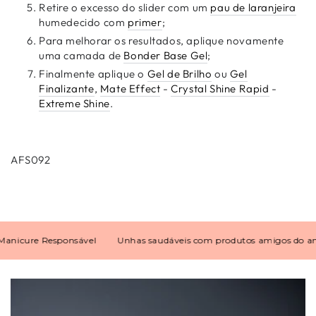
Retire o excesso do slider com um
pau de laranjeira
humedecido com
primer
;
Para melhorar os resultados, aplique novamente
uma camada de
Bonder Base Gel
;
Finalmente aplique o
Gel de Brilho
ou
Gel
Finalizante
,
Mate Effect
-
Crystal Shine Rapid
-
Extreme Shine
.
AFS092
ure Responsável
Unhas saudáveis com produtos amigos do ambien