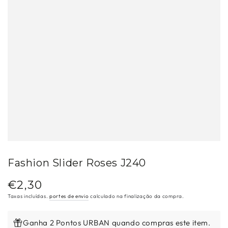
Fashion Slider Roses J240
€2,30
Preço
regular
Taxas incluídas.
portes de envio
calculado na finalização da compra.
Ganha 2 Pontos URBAN quando compras este item.